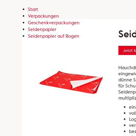
Start
Verpackungen
Geschenkverpackungen
Seidenpapier
Sei
Seidenpapier auf Bogen
Jetzt 
Hauchdü
eingewic
dünne Se
für Schu
Seidenp
multipliz
ein
vol
Log
ve
bes