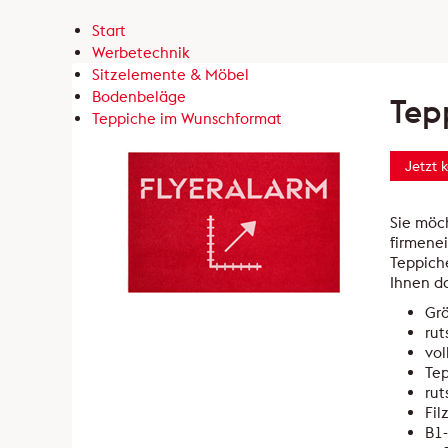
Start
Werbetechnik
Sitzelemente & Möbel
Bodenbeläge
Tep
Teppiche im Wunschformat
Jetzt 
Sie möc
firmenei
Teppich
Ihnen d
Grö
rut
vol
Te
rut
Fil
B1-