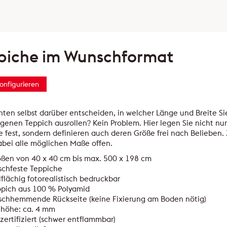
piche im Wunschformat
konfigurieren
hten selbst darüber entscheiden, in welcher Länge und Breite 
genen Teppich ausrollen? Kein Problem. Hier legen Sie nicht nur 
e fest, sondern definieren auch deren Größe frei nach Belieben
abei alle möglichen Maße offen.
ßen von 40 x 40 cm bis max. 500 x 198 cm
schfeste Teppiche
lflächig fotorealistisch bedruckbar
ppich aus 100 % Polyamid
schhemmende Rückseite (keine Fixierung am Boden nötig)
zhöhe: ca. 4 mm
zertifiziert (schwer entflammbar)