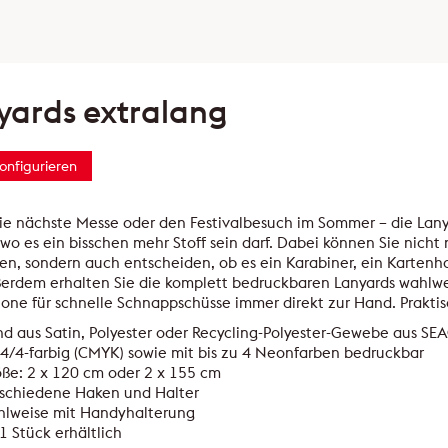
yards extralang
konfigurieren
die nächste Messe oder den Festivalbesuch im Sommer – die Lan
 wo es ein bisschen mehr Stoff sein darf. Dabei können Sie nicht
n, sondern auch entscheiden, ob es ein Karabiner, ein Kartenhal
ußerdem erhalten Sie die komplett bedruckbaren Lanyards wahlwe
one für schnelle Schnappschüsse immer direkt zur Hand. Praktis
d aus Satin, Polyester oder Recycling-Polyester-Gewebe aus 
 4/4-farbig (CMYK) sowie mit bis zu 4 Neonfarben bedruckbar
ße: 2 x 120 cm oder 2 x 155 cm
rschiedene Haken und Halter
hlweise mit Handyhalterung
1 Stück erhältlich