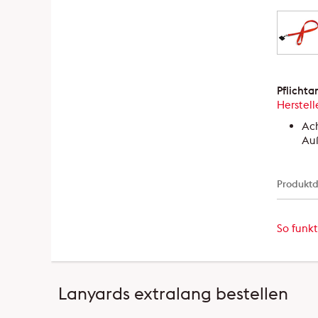
Pflicht
Herstell
Ach
Auß
Produktd
So funkt
Lanyards extralang bestellen