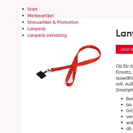
Start
Werbeartikel
Streuartikel & Promotion
Lanyards
Lan
Lanyards extralang
Jetzt 
Ob für 
Einsatz,
auswähle
soll. A
Smartph
Ban
bis
Grö
ve
wa
ab 