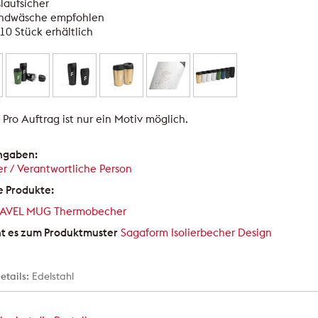
laufsicher
ndwäsche empfohlen
10 Stück erhältlich
:
Pro Auftrag ist nur ein Motiv möglich.
angaben:
er / Verantwortliche Person
e Produkte:
RAVEL MUG Thermobecher
ht es zum Produktmuster
Sagaform Isolierbecher Design
etails:
Edelstahl