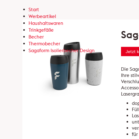
Start
Werbeartikel
Haushaltswaren
Trinkgefäße
Sag
Becher
Thermobecher
Sagaform Isolierbecher Design
Jetzt 
Die Saga
Ihre sti
Verschlu
Accessoi
Lasergra
dop
Fül
Las
unt
ver
für