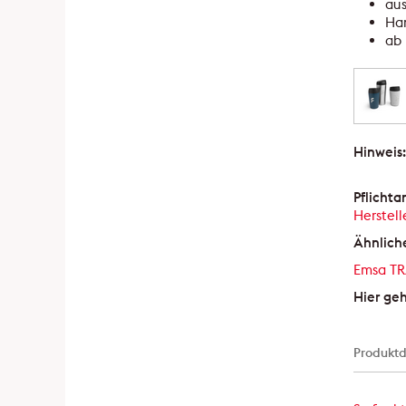
aus
Ha
ab 
Hinweis
Pflicht
Herstell
Ähnlich
Emsa T
Hier ge
Produktd