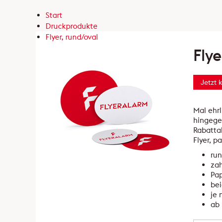
Start
Druckprodukte
Flyer, rund/oval
Flye
Jetzt 
Mal ehrl
hingegen
Rabatta
Flyer, p
run
zah
Pa
bei
je 
ab 