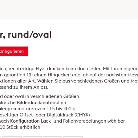
r, rund/oval
konfigurieren
ich, rechteckige Flyer drucken kann doch jeder! Mit Ihren eigen
 garantiert für einen Hingucker: egal ob auf der nächsten Mess
ktionen aller Art. Wählen Sie aus verschiedenen Größen und Mat
assend zu Ihrem Anlass.
d oder oval in verschiedenen Größen
lreiche Bilderdruckmaterialien
piergrammaturen von 115 bis 400 g
dseitiger Offset- oder Digitaldruck (CMYK)
nach Konfiguration Lack- und Folienveredelungen wählbar
10 Stück erhältlich