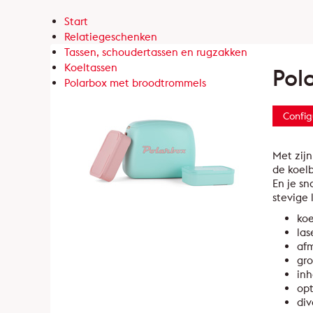
Start
Relatiegeschenken
Tassen, schoudertassen en rugzakken
Koeltassen
Pol
Polarbox met broodtrommels
Config
Met zijn
de koelb
En je sn
stevige 
koe
las
afm
gro
inh
opt
div