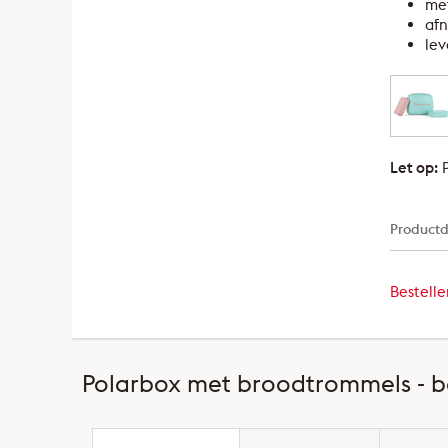
met
af
lev
Let op:
P
Productd
Bestell
Polarbox met broodtrommels - b