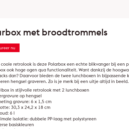
arbox met broodtrommels
ureer nu
 coole retrolook is deze Polarbox een echte blikvanger bij een
ox ook hoge ogen qua functionaliteit. Want dankzij de hoogwaard
acks dan? Daarvoor bieden de twee lunchboxen in bijpassende kl
leren hengsel graveren. Zo is je merk bij een uitje altijd in beeld.
lbox in stijlvolle retrolook met 2 lunchboxen
ergravure op hengsel
eting gravure: 6 x 1,5 cm
otte: 30,3 x 24,2 x 18 cm
oud: 6 l
imale isolatie: dubbele PP-laag met polystyreen
erse basiskleuren