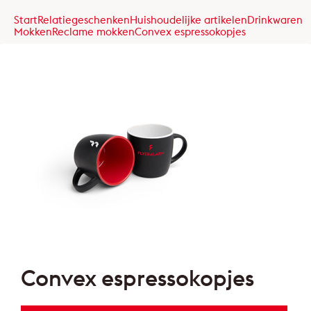
Start
Relatiegeschenken
Huishoudelijke artikelen
Drinkwaren
Mokken
Reclame mokken
Convex espressokopjes
Convex espressokopjes