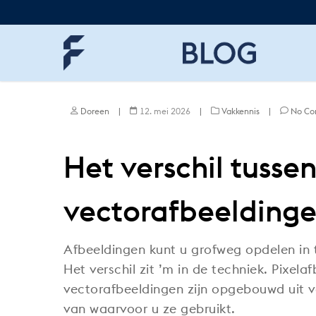
Skip
to
main
content
Doreen
|
12. mei 2026
|
Vakkennis
|
No Co
Het verschil tusse
vectorafbeelding
Afbeeldingen kunt u grofweg opdelen in 
Het verschil zit ’m in de techniek. Pixelaf
vectorafbeeldingen zijn opgebouwd uit v
van waarvoor u ze gebruikt.