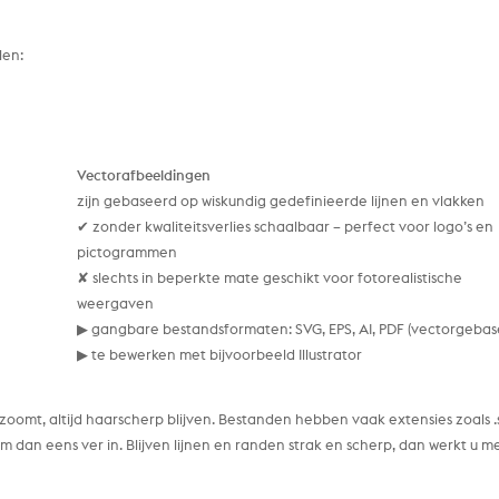
len:
Vectorafbeeldingen
zijn gebaseerd op wiskundig gedefinieerde lijnen en vlakken
✔ zonder kwaliteitsverlies schaalbaar – perfect voor logo’s en
pictogrammen
✘ slechts in beperkte mate geschikt voor fotorealistische
weergaven
▶ gangbare bestandsformaten: SVG, EPS, AI, PDF (vectorgebas
▶ te bewerken met bijvoorbeeld Illustrator
 inzoomt, altijd haarscherp blijven. Bestanden hebben vaak extensies zoals .
om dan eens ver in. Blijven lijnen en randen strak en scherp, dan werkt u m