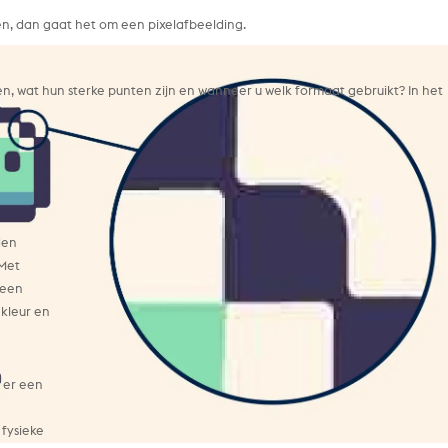
en, dan gaat het om een pixelafbeelding.
, wat hun sterke punten zijn en wanneer u welk formaat gebruikt? In het
den
 Met
 een
 kleur en
n er een
 fysieke