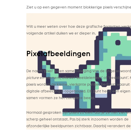
Ziet u op een gegeven moment blokkerige pixels verschijn
Wilt u meer weten over hoe deze grafische formaten werken
volgende artikel duiken we er dieper in.
Pixelafbeeldingen
De naam ‘pixel’ is een samenvoeging van de Engelse woor
picture
en
element
, oftewel ‘beeldelement’ of ‘beeldpunt’.
pixels worden de kleine, vierkante puntjes bedoeld waaruit
digitale afbeelding is opgebouwd. Elk punt heeft een eigen
samen vormen ze het complete beeld.
Normaal gesproken zijn pixels zo klein dat je ze niet ziet e
scherp geheel ontstaat. Pas bij sterk inzoomen worden de
afzonderlijke beeldpunten zichtbaar. Daarbij verandert de