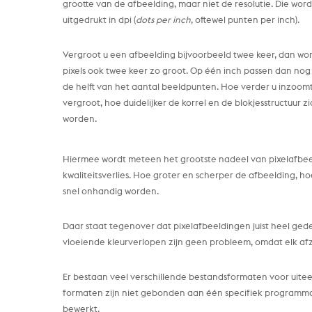
grootte van de afbeelding, maar niet de resolutie. Die word
uitgedrukt in dpi (
dots per inch
, oftewel punten per inch).
Vergroot u een afbeelding bijvoorbeeld twee keer, dan wor
pixels ook twee keer zo groot. Op één inch passen dan no
de helft van het aantal beeldpunten. Hoe verder u inzoomt
vergroot, hoe duidelijker de korrel en de blokjesstructuur z
worden.
Hiermee wordt meteen het grootste nadeel van pixelafbee
kwaliteitsverlies. Hoe groter en scherper de afbeelding, ho
snel onhandig worden.
Daar staat tegenover dat pixelafbeeldingen juist heel gedet
vloeiende kleurverlopen zijn geen probleem, omdat elk af
Er bestaan veel verschillende bestandsformaten voor uite
formaten zijn niet gebonden aan één specifiek program
bewerkt.