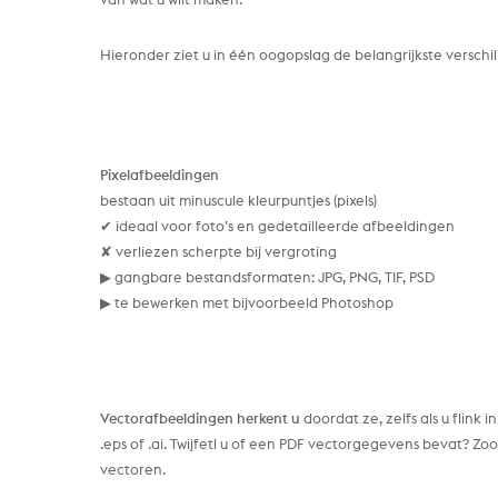
van wat u wilt maken.
Hieronder ziet u in één oogopslag de belangrijkste verschil
Pixelafbeeldingen
bestaan uit minuscule kleurpuntjes (pixels)
✔ ideaal voor foto’s en gedetailleerde afbeeldingen
✘ verliezen scherpte bij vergroting
▶ gangbare bestandsformaten: JPG, PNG, TIF, PSD
▶ te bewerken met bijvoorbeeld Photoshop
Vectorafbeeldingen herkent u
doordat ze, zelfs als u flink
.eps of .ai. Twijfetl u of een PDF vectorgegevens bevat? Zo
vectoren.