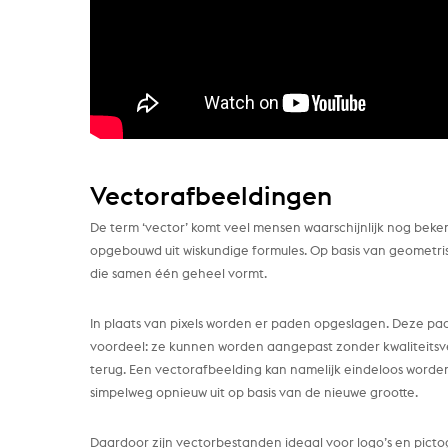
Vectorafbeeldingen
De term ‘vector’ komt veel mensen waarschijnlijk nog bekend
opgebouwd uit wiskundige formules. Op basis van geometris
die samen één geheel vormt.
In plaats van pixels worden er paden opgeslagen. Deze pad
voordeel: ze kunnen worden aangepast zonder kwaliteitsverli
terug. Een vectorafbeelding kan namelijk eindeloos word
simpelweg opnieuw uit op basis van de nieuwe grootte.
Daardoor zijn vectorbestanden ideaal voor logo’s en pict