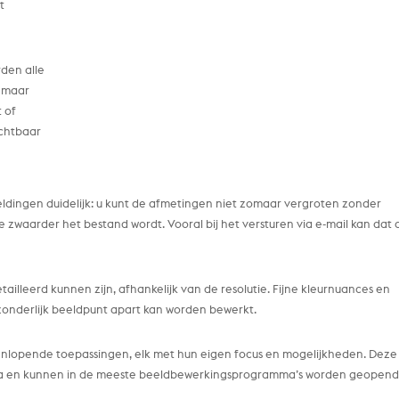
t
den alle
g maar
 of
ichtbaar
ldingen duidelijk: u kunt de afmetingen niet zomaar vergroten zonder
e zwaarder het bestand wordt. Vooral bij het versturen via e-mail kan dat 
ailleerd kunnen zijn, afhankelijk van de resolutie. Fijne kleurnuances en
zonderlijk beeldpunt apart kan worden bewerkt.
enlopende toepassingen, elk met hun eigen focus en mogelijkheden. Deze
ma en kunnen in de meeste beeldbewerkingsprogramma’s worden geopend