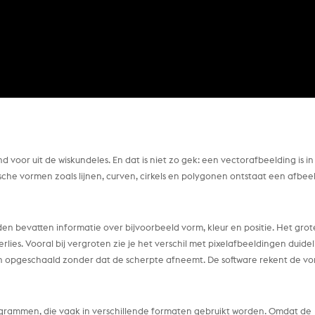
 voor uit de wiskundeles. En dat is niet zo gek: een vectorafbeelding is in
che vormen zoals lijnen, curven, cirkels en polygonen ontstaat een afbee
en bevatten informatie over bijvoorbeeld vorm, kleur en positie. Het grot
es. Vooral bij vergroten zie je het verschil met pixelafbeeldingen duidel
en opgeschaald zonder dat de scherpte afneemt. De software rekent de v
ogrammen, die vaak in verschillende formaten gebruikt worden. Omdat de