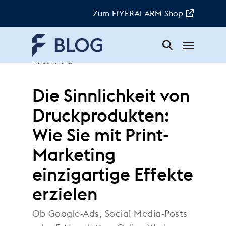
Skip
to
Zum FLYERALARM Shop
main
content
Menu
Joel
|
8. Januar 2020
|
Know-how
|
No Comments
Die Sinnlichkeit von
Druckprodukten:
Wie Sie mit Print-
Marketing
einzigartige Effekte
erzielen
Ob Google-Ads, Social Media-Posts