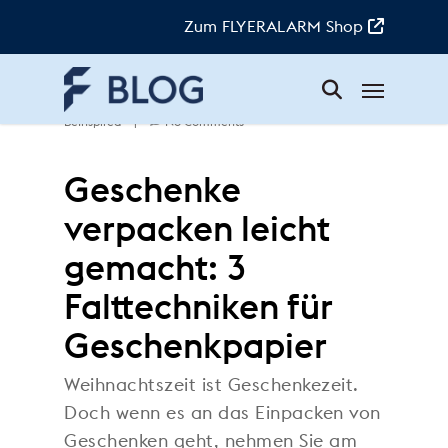
Skip
to
Zum FLYERALARM Shop
main
content
Menu
Doreen
|
9. Dezember 2022
|
BeInspired
|
No Comments
Geschenke
verpacken leicht
gemacht: 3
Falttechniken für
Geschenkpapier
Weihnachtszeit ist Geschenkezeit.
Doch wenn es an das Einpacken von
Geschenken geht, nehmen Sie am