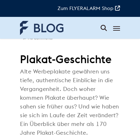
Skip
to
Zum FLYERALARM Shop
main
content
Menu
Joel
|
14. Dezember 2021
|
Know-how
|
No Comments
Plakat-Geschichte
Alte Werbeplakate gewähren uns
tiefe, authentische Einblicke in die
Vergangenheit. Doch woher
kommen Plakate überhaupt? Wie
sahen sie früher aus? Und wie haben
sie sich im Laufe der Zeit verändert?
Ein Überblick über mehr als 170
Jahre Plakat-Geschichte.