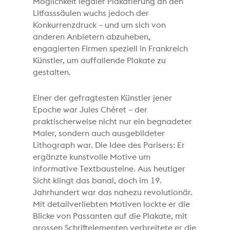
Möglichkeit legaler Plakatierung an den
Litfasssäulen wuchs jedoch der
Konkurrenzdruck – und um sich von
anderen Anbietern abzuheben,
engagierten Firmen speziell in Frankreich
Künstler, um auffallende Plakate zu
gestalten.
Einer der gefragtesten Künstler jener
Epoche war Jules Chéret – der
praktischerweise nicht nur ein begnadeter
Maler, sondern auch ausgebildeter
Lithograph war. Die Idee des Parisers: Er
ergänzte kunstvolle Motive um
informative Textbausteine. Aus heutiger
Sicht klingt das banal, doch im 19.
Jahrhundert war das nahezu revolutionär.
Mit detailverliebten Motiven lockte er die
Blicke von Passanten auf die Plakate, mit
grossen Schriftelementen verbreitete er die