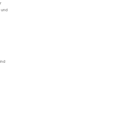
r
s und
ind