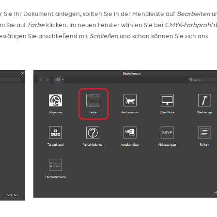
vor Sie Ihr Dokument anlegen, sollten Sie in der Menüleiste auf
Bearbeiten
u
em Sie auf
Farbe
klicken. Im neuen Fenster wählen Sie bei
CMYK-Farbprofil
d
Bestätigen Sie anschließend mit
Schließen
und schon können Sie sich ans