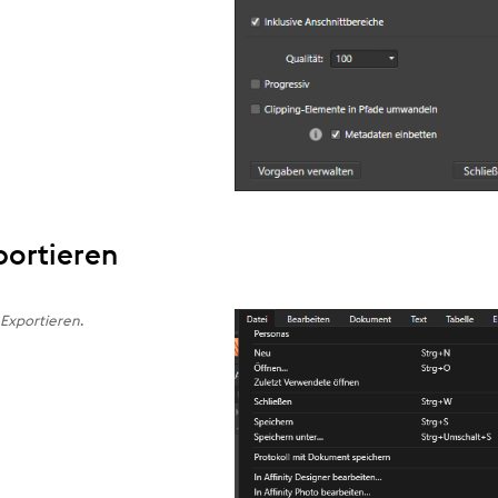
xportieren
d
Exportieren
.