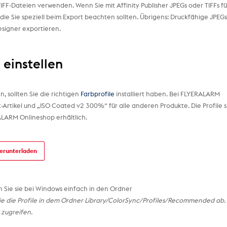
FF-Dateien verwenden. Wenn Sie mit Affinity Publisher JPEGs oder TIFFs fü
 die Sie speziell beim Export beachten sollten. Übrigens: Druckfähige JPEG
esigner exportieren.
r einstellen
n, sollten Sie die richtigen
Farbprofile
installiert haben. Bei FLYERALARM
-Artikel und „ISO Coated v2 300%“ für alle anderen Produkte. Die Profile s
ALARM Onlineshop erhältlich.
herunterladen
n Sie sie bei Windows einfach in den Ordner
ie die Profile in dem Ordner Library/ColorSync/Profiles/Recommended ab.
 zugreifen.