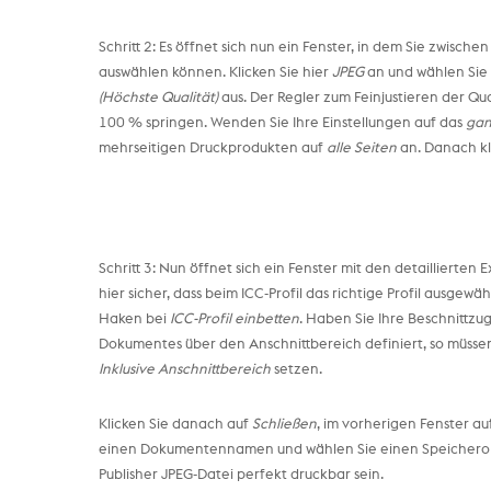
Schritt 2: Es öffnet sich nun ein Fenster, in dem Sie zwisc
auswählen können. Klicken Sie hier
JPEG
an und wählen Sie
(Höchste Qualität)
aus. Der Regler zum Feinjustieren der Qua
100 % springen. Wenden Sie Ihre Einstellungen auf das
gan
mehrseitigen Druckprodukten auf
alle Seiten
an. Danach kl
Schritt 3: Nun öffnet sich ein Fenster mit den detaillierten 
hier sicher, dass beim ICC-Profil das richtige Profil ausgewäh
Haken bei
ICC-Profil einbetten
. Haben Sie Ihre Beschnittz
Dokumentes über den Anschnittbereich definiert, so müsse
Inklusive Anschnittbereich
setzen.
Klicken Sie danach auf
Schließen
, im vorherigen Fenster a
einen Dokumentennamen und wählen Sie einen Speicherort. 
Publisher JPEG-Datei perfekt druckbar sein.