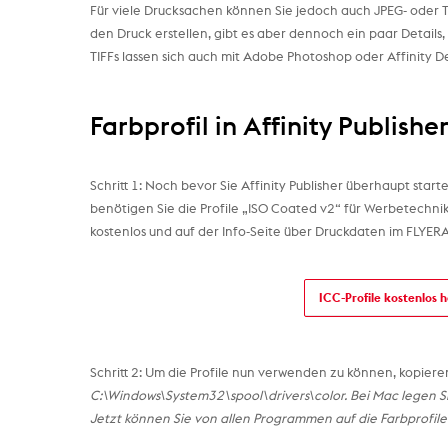
Für viele Drucksachen können Sie jedoch auch JPEG- oder TI
den Druck erstellen, gibt es aber dennoch ein paar Details,
TIFFs lassen sich auch mit Adobe Photoshop oder Affinity D
Farbprofil in Affinity Publishe
Schritt 1: Noch bevor Sie Affinity Publisher überhaupt starte
benötigen Sie die Profile „ISO Coated v2“ für Werbetechnik
kostenlos und auf der Info-Seite über Druckdaten im FLYER
ICC-Profile kostenlos 
Schritt 2: Um die Profile nun verwenden zu können, kopiere
C:\Windows\System32\spool\drivers\color. Bei Mac legen S
Jetzt können Sie von allen Programmen auf die Farbprofile