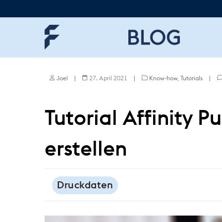
Skip
to
main
content
Joel
|
27. April 2021
|
Know-how
,
Tutorials
|
Tutorial Affinity P
erstellen
Druckdaten