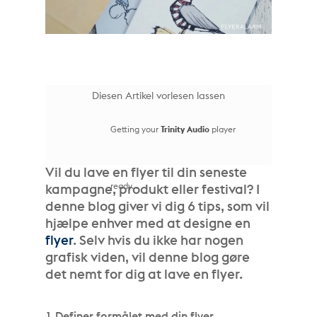
Diesen Artikel vorlesen lassen
Getting your
Trinity Audio
player
Vil du lave en flyer til din seneste
ready...
kampagne, produkt eller festival? I
denne blog giver vi dig 6 tips, som vil
hjælpe enhver med at designe en
flyer
. Selv hvis du ikke har nogen
grafisk viden, vil denne blog gøre
det nemt for dig at lave en flyer.
1.Definer formålet med din flyer