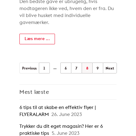
Den bedste gave er ubrugelig, hvis
modtageren ikke ved, hvem den er fra. Du
vil blive husket med individuelle
gavemærker.
Læs mere ...
…
Previous
1
6
7
8
9
Next
Mest læste
6 tips til at skabe en effektiv flyer |
FLYERALARM
26. June 2023
Trykker du dit eget magasin? Her er 6
praktiske tips
5. June 2023