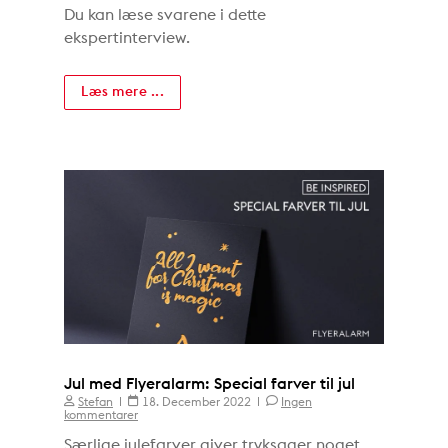
Du kan læse svarene i dette
ekspertinterview.
Læs mere ...
Jul med Flyeralarm: Special farver til jul
Stefan
18. December 2022
Ingen
kommentarer
Særlige julefarver giver tryksager noget