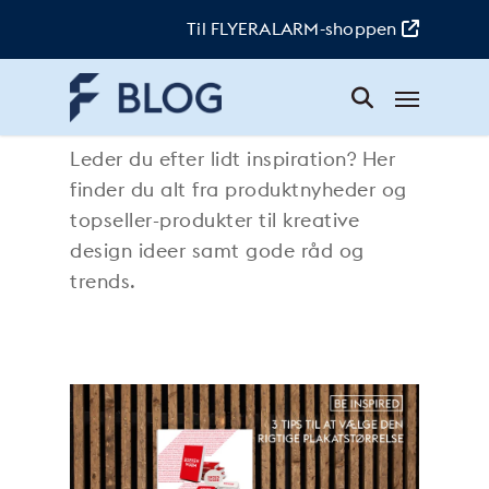
Skip
to
Til FLYERALARM-shoppen
main
content
Menu
BeInspired
Leder du efter lidt inspiration? Her
finder du alt fra produktnyheder og
topseller-produkter til kreative
design ideer samt gode råd og
trends.