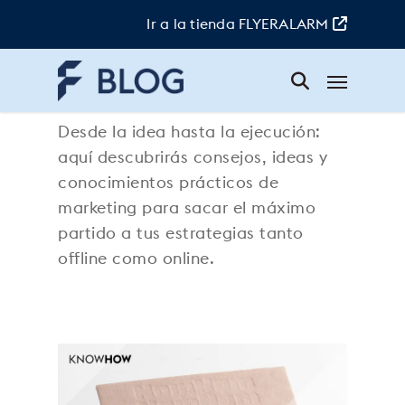
Skip
to
Ir a la tienda FLYERALARM
main
content
Menu
Know-how
Desde la idea hasta la ejecución:
aquí descubrirás consejos, ideas y
conocimientos prácticos de
marketing para sacar el máximo
partido a tus estrategias tanto
offline como online.