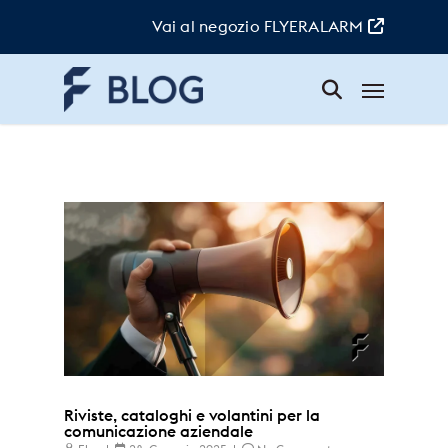
Skip
to
Vai al negozio FLYERALARM
main
content
Menu
Attualità
Riviste, cataloghi e volantini per la
comunicazione aziendale