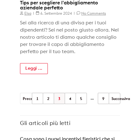
Tips per scegliere l’abbigliamento
aziendale perfetto
Elsa
6. Settembre 2024
No Comments
Sei alla ricerca di una divisa per i tuoi
dipendenti? Sei nel posto giusto allora. Nel
nostro articolo ti diamo qualche consiglio
per trovare il capo di abbigliamento
perfetto per il tuo team.
Leggi ...
…
Precedente
1
2
3
4
5
9
Successiva
Gli articoli più letti
Cosa sono i nuovi incentivi fieristici che si