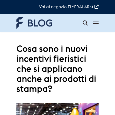
Skip
to
Vai al negozio FLYERALARM
main
content
Menu
Elsa
|
6. Ottobre 2025
|
Attualità
|
No Comments
Cosa sono i nuovi
incentivi fieristici
che si applicano
anche ai prodotti di
stampa?