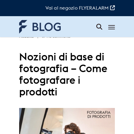
Skip
to
Vai al negozio FLYERALARM
main
content
Menu
Elsa
|
17. Agosto 2023
|
Area Clienti
,
Attualità
|
No Comments
Nozioni di base di
fotografia – Come
fotografare i
prodotti