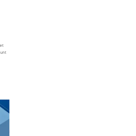
net
kunt