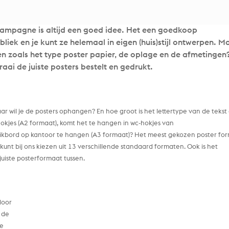
ampagne is altijd een goed idee. Het een goedkoop
iek en je kunt ze helemaal in eigen (huis)stijl ontwerpen. M
en zoals het type poster papier, de oplage en de afmetingen
aai de juiste posters bestelt en gedrukt.
ar wil je de posters ophangen? En hoe groot is het lettertype van de tekst
okjes (A2 formaat), komt het te hangen in wc-hokjes van
ikbord op kantoor te hangen (A3 formaat)? Het meest gekozen poster fo
 kunt bij ons kiezen uit 13 verschillende standaard formaten. Ook is het
 juiste posterformaat tussen.
door
 de
de