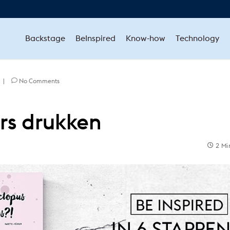
Backstage
BeInspired
Know-how
Technology
|
No Comments
rs drukken
2 Mi