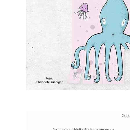
Diese
Getting your
Trinity Audio
player ready...