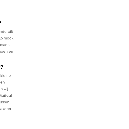
?
mte wilt
 Zo maak
oster.
angen en
n?
 kleine
ten
n wij
Digitaal
ukken,
st weer