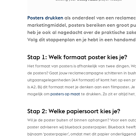
Posters drukken
als onderdeel van een reclamec
marketingmiddel, posters bereiken een groot publ
heb je ook al nagedacht over de praktische zak
Volg dit stappenplan en je hebt in een handomdr
Stap 1: Welk formaat poster kies je?
Het formaat van posters is afhankelijk van twee dingen. Wa
de posters? Gaat jouw reclamecampagne schitteren in bush
uitgaansgelegenheden (A4 formaat) of komt het op een pr
is A2. Bij dit formaat moet je denken aan een filmposter. Je
mogelijk om
posters op maat
te drukken. Zo zit er altijd het
Stap 2: Welke papiersoort kies je?
Wil je de poster buiten of binnen ophangen? Voor een out
poster adviseren wij blueback posterpapier. Blueback heeft
bijnaam ‘posterpapier’, omdat met dit papier onderliggen