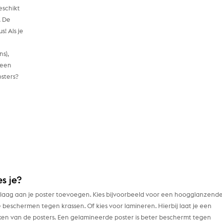
eschikt
. De
! Als je
ns),
 een
sters?
s je?
mlaag aan je poster toevoegen. Kies bijvoorbeeld voor een hoogglanzende
 beschermen tegen krassen. Of kies voor lamineren. Hierbij laat je een
ken van de posters. Een gelamineerde poster is beter beschermt tegen