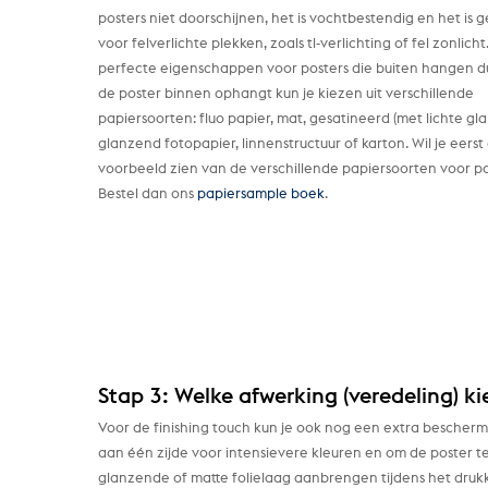
posters niet doorschijnen, het is vochtbestendig en het is g
voor felverlichte plekken, zoals tl-verlichting of fel zonlicht
perfecte eigenschappen voor posters die buiten hangen dus
de poster binnen ophangt kun je kiezen uit verschillende
papiersoorten: fluo papier, mat, gesatineerd (met lichte gla
glanzend fotopapier, linnenstructuur of karton. Wil je eerst
voorbeeld zien van de verschillende papiersoorten voor po
Bestel dan ons
papiersample boek
.
Stap 3: Welke afwerking (veredeling) kie
Voor de finishing touch kun je ook nog een extra bescher
aan één zijde voor intensievere kleuren en om de poster te
glanzende of matte folielaag aanbrengen tijdens het druk