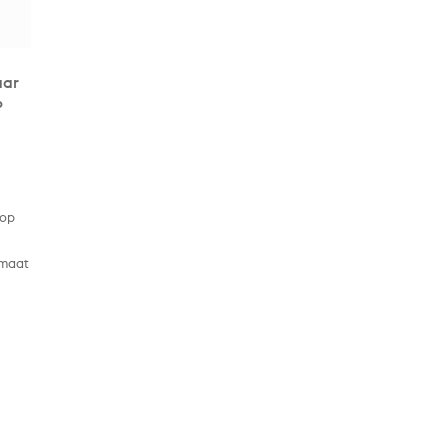
aar
?
 op
rmaat