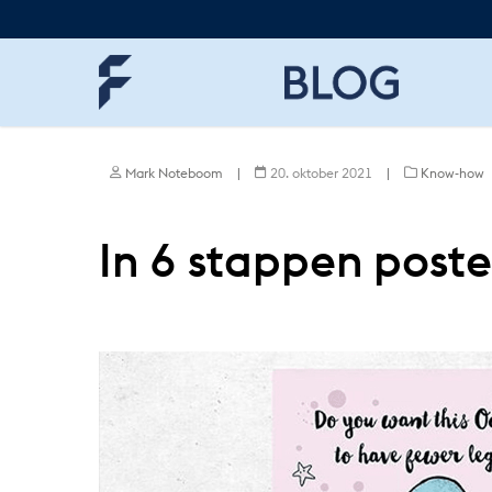
Skip
to
main
content
Mark Noteboom
|
20. oktober 2021
|
Know-how
In 6 stappen poste