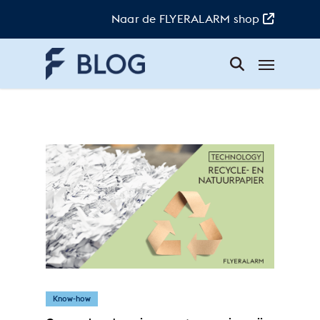
Skip
to
Naar de FLYERALARM shop
main
content
Menu
Nachhaltigkeit
Know-how