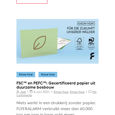
Know-how
Know-how
FSC™ en PEFC™: Gecertificeerd papier uit
duurzame bosbouw
Joel
4. juni 2021
Know-how
,
Know-how
No
Comments
Niets werkt in een drukkerij zonder papier.
FLYERALARM verbruikt meer dan 60.000
ton per jaar in haar acht eigen