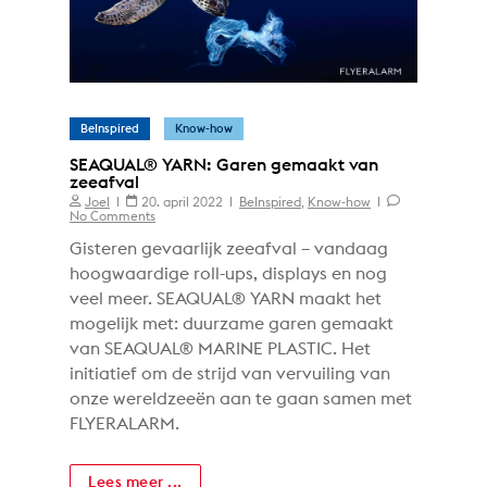
BeInspired
Know-how
SEAQUAL® YARN: Garen gemaakt van
zeeafval
Joel
20. april 2022
BeInspired
,
Know-how
No Comments
Gisteren gevaarlijk zeeafval – vandaag
hoogwaardige roll-ups, displays en nog
veel meer. SEAQUAL® YARN maakt het
mogelijk met: duurzame garen gemaakt
van SEAQUAL® MARINE PLASTIC. Het
initiatief om de strijd van vervuiling van
onze wereldzeeën aan te gaan samen met
FLYERALARM.
Lees meer ...