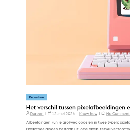
Know-how
Het verschil tussen pixelafbeeldingen 
Doreen
12. mei 2026
Know-how
No Comment
Afbeeldingen kun je grofweg opdelen in twee typen: pixela
Pixelafbeeldingen bestaan uit losse pixels, terwijl vecto