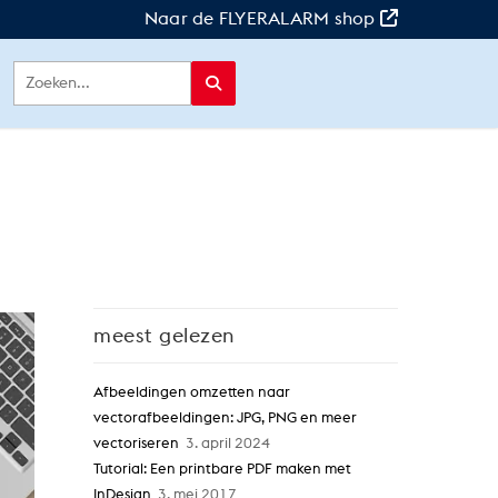
Naar de FLYERALARM shop
meest gelezen
Afbeeldingen omzetten naar
vectorafbeeldingen: JPG, PNG en meer
vectoriseren
3. april 2024
Tutorial: Een printbare PDF maken met
InDesign
3. mei 2017