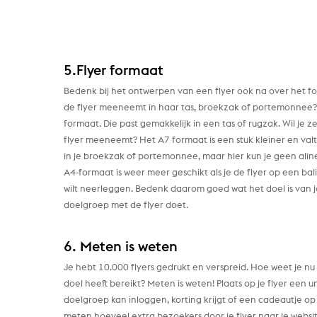
5.Flyer formaat
Bedenk bij het ontwerpen van een flyer ook na over het fo
de flyer meeneemt in haar tas, broekzak of portemonnee? 
formaat. Die past gemakkelijk in een tas of rugzak. Wil je z
flyer meeneemt? Het A7 formaat is een stuk kleiner en valt
in je broekzak of portemonnee, maar hier kun je geen aline
A4-formaat is weer meer geschikt als je de flyer op een bal
wilt neerleggen. Bedenk daarom goed wat het doel is van jo
doelgroep met de flyer doet.
6. Meten is weten
Je hebt 10.000 flyers gedrukt en verspreid. Hoe weet je nu o
doel heeft bereikt? Meten is weten! Plaats op je flyer een
doelgroep kan inloggen, korting krijgt of een cadeautje op 
meten hoeveel extra bezoekers door je flyer naar je webs