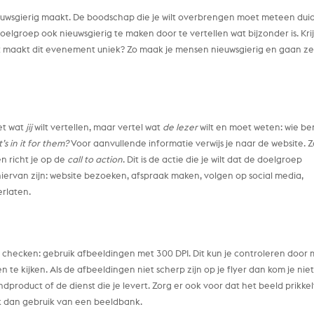
nieuwsgierig maakt. De boodschap die je wilt overbrengen moet meteen duid
doelgroep ook nieuwsgierig te maken door te vertellen wat bijzonder is. Kri
 wat maakt dit evenement uniek? Zo maak je mensen nieuwsgierig en gaan z
iet wat
jij
wilt vertellen, maar vertel wat
de lezer
wilt en moet weten: wie ben
s in it for them?
Voor aanvullende informatie verwijs je naar de website. 
n richt je op de
call to action
. Dit is de actie die je wilt dat de doelgroep
iervan zijn: website bezoeken, afspraak maken, volgen op social media,
erlaten.
e checken: gebruik afbeeldingen met 300 DPI. Dit kun je controleren door 
n te kijken. Als de afbeeldingen niet scherp zijn op je flyer dan kom je nie
dproduct of de dienst die je levert. Zorg er ook voor dat het beeld prikkel
k dan gebruik van een beeldbank.