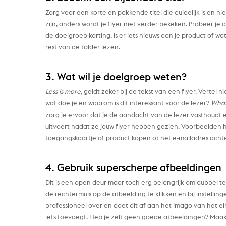
Zorg voor een korte en pakkende titel die duidelijk is en 
zijn, anders wordt je flyer niet verder bekeken. Probeer je 
de doelgroep korting, is er iets nieuws aan je product of
rest van de folder lezen.
3. Wat wil je doelgroep weten?
Less is more,
geldt zeker bij de tekst van een flyer. Vertel n
wat doe je en waarom is dit interessant voor de lezer?
What’
zorg je ervoor dat je de aandacht van de lezer vasthoudt e
uitvoert nadat ze jouw flyer hebben gezien. Voorbeelden h
toegangskaartje of product kopen of het e-mailadres acht
4. Gebruik superscherpe afbeeldingen
Dit is een open deur maar toch erg belangrijk om dubbel t
de rechtermuis op de afbeelding te klikken en bij instellinge
professioneel over en doet dit af aan het imago van het ein
iets toevoegt. Heb je zelf geen goede afbeeldingen? Maa