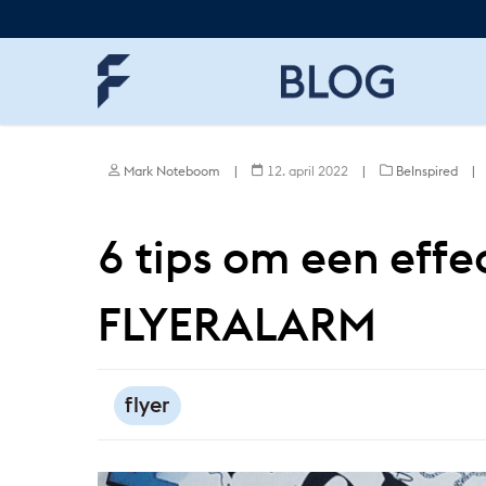
Skip
to
main
content
Mark Noteboom
|
12. april 2022
|
BeInspired
|
6 tips om een effec
FLYERALARM
flyer