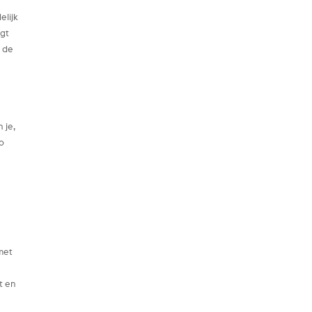
elijk
jgt
e de
 je,
Zo
met
t
t en