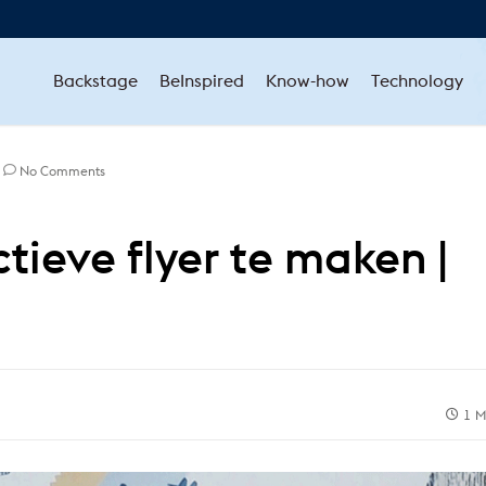
Backstage
BeInspired
Know-how
Technology
No Comments
tieve flyer te maken |
1 M