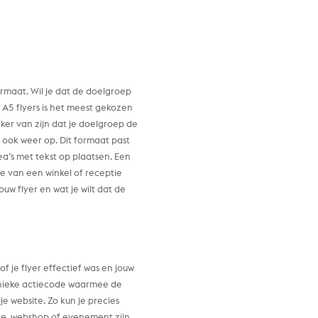
rmaat. Wil je dat de doelgroep
A5 flyers is het meest gekozen
eker van zijn dat je doelgroep de
 ook weer op. Dit formaat past
a’s met tekst op plaatsen. Een
ie van een winkel of receptie
uw flyer en wat je wilt dat de
f je flyer effectief was en jouw
 unieke actiecode waarmee de
je website. Zo kun je precies
ite, webshop of evenement zijn