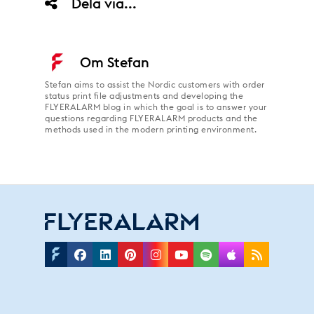
Dela via...
Om
Stefan
Stefan aims to assist the Nordic customers with order
status print file adjustments and developing the
FLYERALARM blog in which the goal is to answer your
questions regarding FLYERALARM products and the
methods used in the modern printing environment.
Facebook
Linkedin
Pinterest
Instagram
Youtube
Spotify
Applepodc
Rss