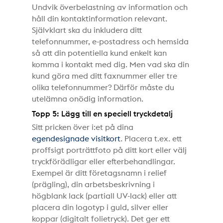
Undvik överbelastning av information och
håll din kontaktinformation relevant.
Självklart ska du inkludera ditt
telefonnummer, e-postadress och hemsida
så att din potentiella kund enkelt kan
komma i kontakt med dig. Men vad ska din
kund göra med ditt faxnummer eller tre
olika telefonnummer? Därför måste du
utelämna onödig information.
Topp 5: Lägg till en speciell tryckdetalj
Sitt pricken över i:et på dina
egendesignade visitkort
. Placera t.ex. ett
proffsigt porträttfoto på ditt kort eller välj
tryckförädligar eller efterbehandlingar.
Exempel är ditt företagsnamn i relief
(prägling), din arbetsbeskrivning i
högblank lack (partiall UV-lack) eller att
placera din logotyp i guld, silver eller
koppar (digitalt folietryck). Det ger ett