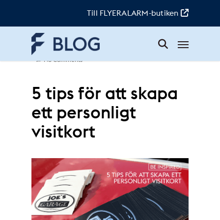
Skip
to
Till FLYERALARM-butiken
main
content
Menu
Stefan
|
4. March 2024
|
BeInspired
|
No Comments
5 tips för att skapa
ett personligt
visitkort