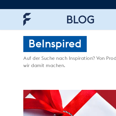
Skip
to
main
content
BeInspired
Auf der Suche nach Inspiration? Von Prod
wir damit machen.