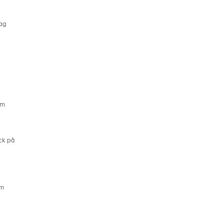
lag
om
ick på
mm