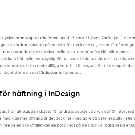
e tryckddatan skapas i rätt format med 15 cm x 21,2 cm. Varför just 1 mm 
ga olika ordrar placeras på ett ark inför tryck och skiljer dem åt efteråt 
gger nära varandra krävs ett visst mellanrum som skärmån. När allt kommer
it kant bör heller vara synlig. För att undvika detta måste all tryckdata s
oduktens storlek, kan detta tillägg vara 1 – 10 mm, och för till exempel inb
tid något större än det färdigskurna formatet.
 för häftning i InDesign
ppast från att skapa tryckdata för andra produkter. Du kan därför i stort sett 
fter med klammerhäftning är det dock lite knepigare att definiera utfall efte
nre delen och utfallet kanske bara visas på tre sidor. Följ bara dessa enkl