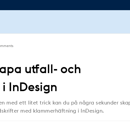
omments
apa utfall- och
i InDesign
Men med ett litet trick kan du på några sekunder ska
idskrifter med klammerhäftning i InDesign.