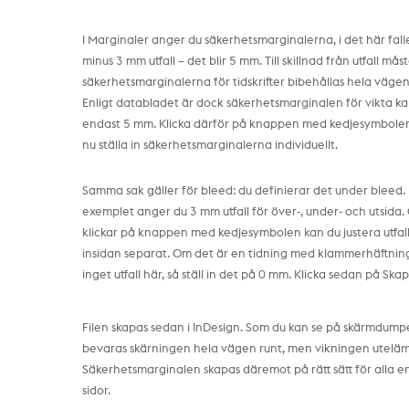
I Marginaler anger du säkerhetsmarginalerna, i det här fal
minus 3 mm utfall – det blir 5 mm. Till skillnad från utfall mås
säkerhetsmarginalerna för tidskrifter bibehållas hela vägen
Enligt databladet är dock säkerhetsmarginalen för vikta k
endast 5 mm. Klicka därför på knappen med kedjesymbolen
nu ställa in säkerhetsmarginalerna individuellt.
Samma sak gäller för bleed: du definierar det under bleed. 
exemplet anger du 3 mm utfall för över-, under- och utsida
klickar på knappen med kedjesymbolen kan du justera utfall
insidan separat. Om det är en tidning med klammerhäftni
inget utfall här, så ställ in det på 0 mm. Klicka sedan på Skap
Filen skapas sedan i InDesign. Som du kan se på skärmdum
bevaras skärningen hela vägen runt, men vikningen utelä
Säkerhetsmarginalen skapas däremot på rätt sätt för alla e
sidor.