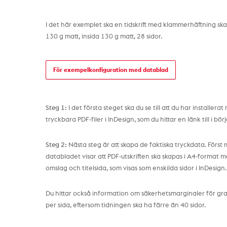
I det här exemplet ska en tidskrift med klammerhäftning sk
130 g matt, insida 130 g matt, 28 sidor.
För exempelkonfiguration med datablad
Steg 1:
I det första steget ska du se till att du har installer
tryckbara PDF-filer i InDesign, som du hittar en länk till i bör
Steg 2:
Nästa steg är att skapa de faktiska tryckdata. Först 
databladet visar att PDF-utskriften ska skapas i A4-format med 
omslag och titelsida, som visas som enskilda sidor i InDesign.
Du hittar också information om säkerhetsmarginaler för graf
per sida, eftersom tidningen ska ha färre än 40 sidor.