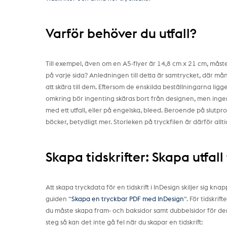
Varför behöver du utfall?
Till exempel, även om en A5-flyer är 14,8 cm x 21 cm, måst
på varje sida? Anledningen till detta är samtrycket, där mån
att skära till dem. Eftersom de enskilda beställningarna li
omkring bör ingenting skäras bort från designen, men ingen v
med ett utfall, eller på engelska, bleed. Beroende på slutpr
böcker, betydligt mer. Storleken på tryckfilen är därför all
Skapa tidskrifter: Skapa utfall
Att skapa tryckdata för en tidskrift i InDesign skiljer sig kna
guiden “
Skapa en tryckbar PDF med InDesign
“. För tidskri
du måste skapa fram- och baksidor samt dubbelsidor för den i
steg så kan det inte gå fel när du skapar en tidskrift: