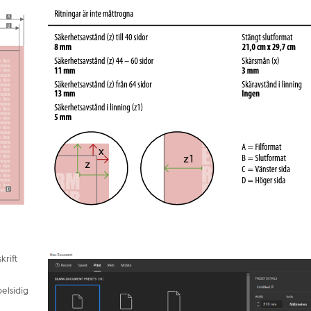
krift
belsidig