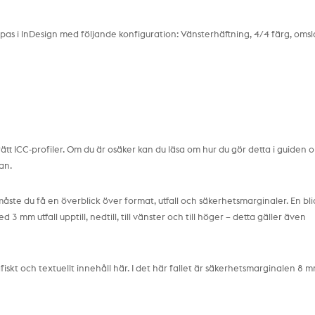
apas i InDesign med följande konfiguration: Vänsterhäftning, 4/4 färg, oms
at rätt ICC-profiler. Om du är osäker kan du läsa om hur du gör detta i guiden 
jan.
måste du få en överblick över format, utfall och säkerhetsmarginaler. En bl
3 mm utfall upptill, nedtill, till vänster och till höger – detta gäller även
iskt och textuellt innehåll här. I det här fallet är säkerhetsmarginalen 8 