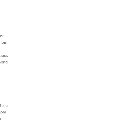
mer
genom
kapas
undna
följa
rsom
a