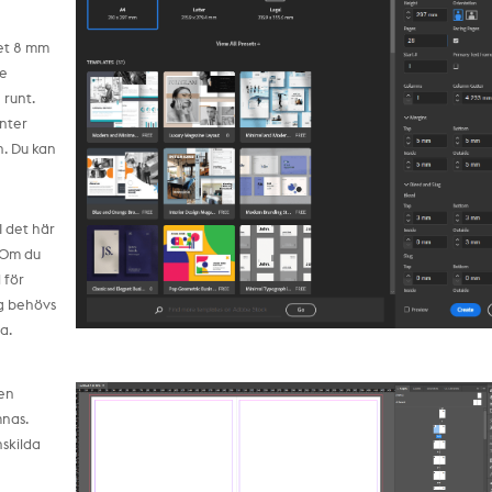
let 8 mm
te
 runt.
anter
. Du kan
I det här
. Om du
 för
ng behövs
a.
pen
mnas.
nskilda