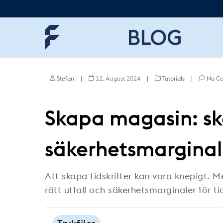
Skip
to
main
content
Stefan
|
12. August 2024
|
Tutorials
|
No C
Skapa magasin: sk
säkerhetsmarginal 
Att skapa tidskrifter kan vara knepigt. 
rätt utfall och säkerhetsmarginaler för t