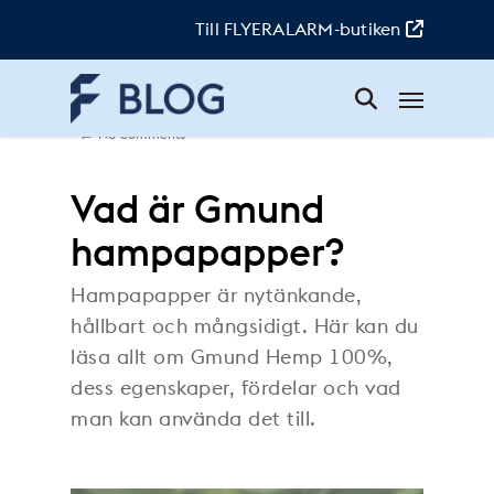
Skip
to
Till FLYERALARM-butiken
main
content
Menu
Pamela
|
11. May 2026
|
Backstage
|
No Comments
Vad är Gmund
hampapapper?
Hampapapper är nytänkande,
hållbart och mångsidigt. Här kan du
läsa allt om Gmund Hemp 100%,
dess egenskaper, fördelar och vad
man kan använda det till.