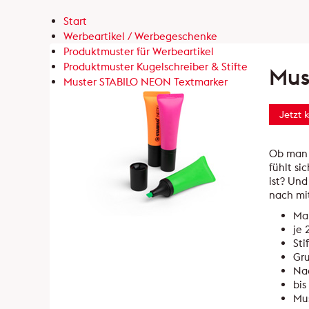
Start
Werbeartikel / Werbegeschenke
Produktmuster für Werbeartikel
Produktmuster Kugelschreiber & Stifte
Mus
Muster STABILO NEON Textmarker
Jetzt 
Ob man 
fühlt si
ist? Und
nach mi
Ma
je 
Sti
Gru
Nac
bis
Mus