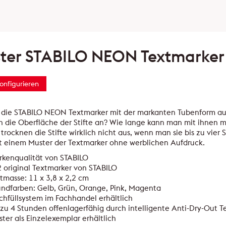
ter STABILO NEON Textmarker
konfigurieren
die STABILO NEON Textmarker mit der markanten Tubenform auc
ch die Oberfläche der Stifte an? Wie lange kann man mit ihnen m
 trocknen die Stifte wirklich nicht aus, wenn man sie bis zu vier
t einem Muster der Textmarker ohne werblichen Aufdruck.
rkenqualität von STABILO
2 original Textmarker von STABILO
ftmasse: 11 x 3,8 x 2,2 cm
ndfarben: Gelb, Grün, Orange, Pink, Magenta
hfüllsystem im Fachhandel erhältlich
 zu 4 Stunden offenlagerfähig durch intelligente Anti-Dry-Out 
ter als Einzelexemplar erhältlich