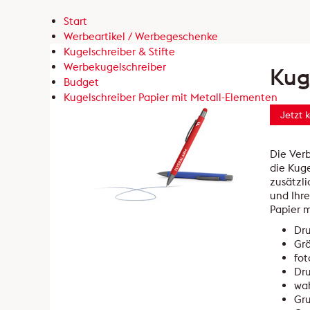
Start
Werbeartikel / Werbegeschenke
Kugelschreiber & Stifte
Werbekugelschreiber
Kug
Budget
Kugelschreiber Papier mit Metall-Elementen
Jetzt 
Die Ver
die Kuge
zusätzl
und Ihre
Papier m
Dru
Grö
fot
Dru
wa
Gru