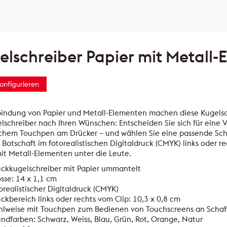
elschreiber Papier mit Metall
konfigurieren
bindung von Papier und Metall-Elementen machen diese Kugelsc
lschreiber nach Ihren Wünschen: Entscheiden Sie sich für eine 
ichem Touchpen am Drücker – und wählen Sie eine passende Scha
 Botschaft im fotorealistischen Digitaldruck (CMYK) links oder r
it Metall-Elementen unter die Leute.
ckkugelschreiber mit Papier ummantelt
sse: 14 x 1,1 cm
orealistischer Digitaldruck (CMYK)
ckbereich links oder rechts vom Clip: 10,3 x 0,8 cm
hlweise mit Touchpen zum Bedienen von Touchscreens an Scha
ndfarben: Schwarz, Weiss, Blau, Grün, Rot, Orange, Natur