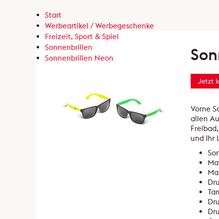
Start
Werbeartikel / Werbegeschenke
Freizeit, Sport & Spiel
Sonnenbrillen
Son
Sonnenbrillen Neon
Jetzt 
Vorne S
allen A
Freibad
und Ihr 
Son
Mat
Mas
Dru
Tam
Dru
Dru