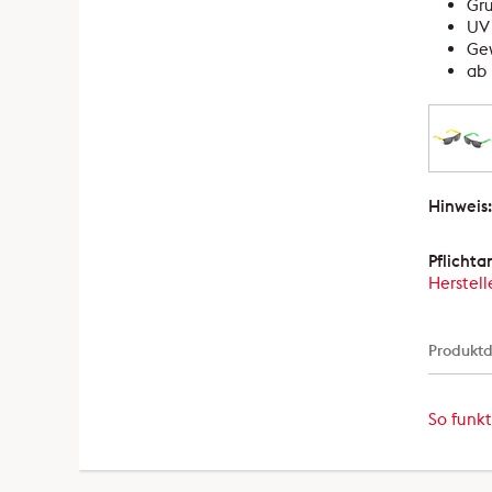
Gr
UV 
Gew
ab 
Hinweis
Pflicht
Herstell
Produktd
So funkt