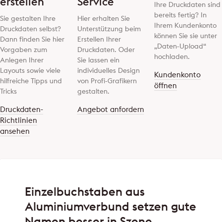
erstellen
Service
Ihre Druckdaten sind
bereits fertig? In
Sie gestalten Ihre
Hier erhalten Sie
Ihrem Kundenkonto
Druckdaten selbst?
Unterstützung beim
können Sie sie unter
Dann finden Sie hier
Erstellen Ihrer
„Daten-Upload“
Vorgaben zum
Druckdaten. Oder
hochladen.
Anlegen Ihrer
Sie lassen ein
Layouts sowie viele
individuelles Design
Kundenkonto
hilfreiche Tipps und
von Profi-Grafikern
öffnen
Tricks
gestalten.
Druckdaten-
Angebot anfordern
Richtlinien
ansehen
Einzelbuchstaben aus
Aluminiumverbund setzen gute
Namen besser in Szene