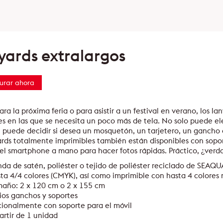
yards extralargos
urar ahora
ara la próxima feria o para asistir a un festival en verano, los la
s en las que se necesita un poco más de tela. No solo puede ele
 puede decidir si desea un mosquetón, un tarjetero, un gancho 
ards totalmente imprimibles también están disponibles con sopo
el smartphone a mano para hacer fotos rápidas. Práctico, ¿verd
da de satén, poliéster o tejido de poliéster reciclado de SEA
ta 4/4 colores (CMYK), así como imprimible con hasta 4 colores
año: 2 x 120 cm o 2 x 155 cm
ios ganchos y soportes
ionalmente con soporte para el móvil
artir de 1 unidad