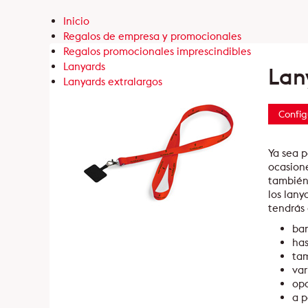
Inicio
Regalos de empresa y promocionales
Regalos promocionales imprescindibles
Lanyards
Lan
Lanyards extralargos
Config
Ya sea p
ocasione
también
los lany
tendrás 
ban
has
tam
var
opc
a p