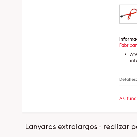
Informac
Fabrica
Ate
int
Detalles
Así func
Lanyards extralargos - realizar 