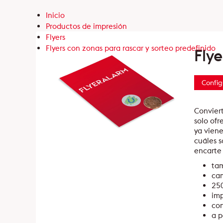
Inicio
Productos de impresión
Flyers
Flyers con zonas para rascar y sorteo predefinido
Fly
Config
Conviert
solo ofr
ya viene
cuáles s
encarte 
ta
ca
250
imp
con
a p