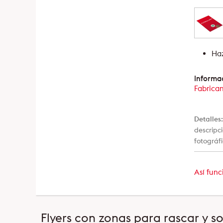
Haz
Informac
Fabrica
Detalles
descripc
fotográf
Así func
Flyers con zonas para rascar y so