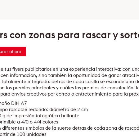
ers con zonas para rascar y sor
urar ahora
e tus flyers publicitarios en una experiencia interactiva: con un
ecen información, sino también la oportunidad de ganar atractiv
 totalmente integrado: detrás de cada casilla se esconde uno de
on los premios principales y cuáles los premios de consolación
para envíos creativos por correo o entretenimiento para la próx
maño DIN A7
mpo rascable redondo: diámetro de 2 cm
 g de impresión fotográfica brillante
rimible a 4/0 o 4/4 colores
 diferentes símbolos de la suerte detrás de cada zona de rasca
artir de 100 unidades