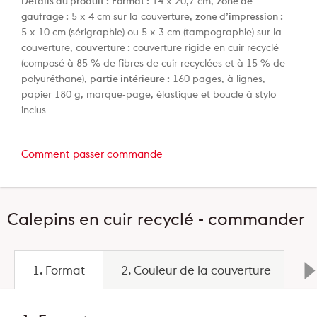
Détails du produit :
Format :
14 x 20,7 cm,
zone de
gaufrage :
5 x 4 cm sur la couverture,
zone d’impression :
5 x 10 cm (sérigraphie) ou 5 x 3 cm (tampographie) sur la
couverture,
couverture :
couverture rigide en cuir recyclé
(composé à 85 % de fibres de cuir recyclées et à 15 % de
polyuréthane),
partie intérieure :
160 pages, à lignes,
papier 180 g, marque-page, élastique et boucle à stylo
inclus
Comment passer commande
Calepins en cuir recyclé - commander
1. Format
2. Couleur de la couverture
3