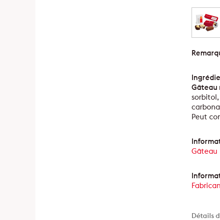
Remarqu
Ingrédie
Gâteau 
sorbito
carbonat
Peut co
Informat
Gâteau 
Informat
Fabrican
Détails d