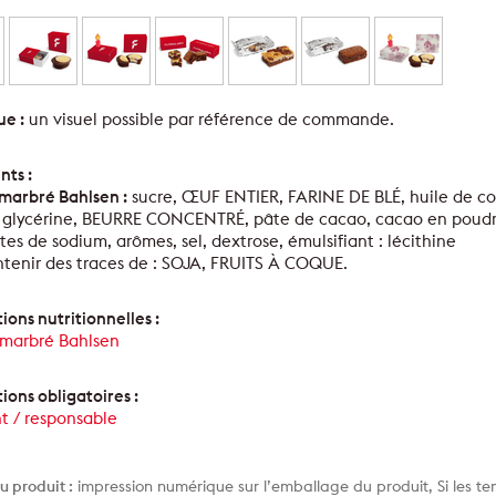
e :
un visuel possible par référence de commande.
nts :
marbré Bahlsen :
sucre, ŒUF ENTIER, FARINE DE BLÉ, huile de colz
l, glycérine, BEURRE CONCENTRÉ, pâte de cacao, cacao en poudre
es de sodium, arômes, sel, dextrose, émulsifiant : lécithine
ntenir des traces de : SOJA, FRUITS À COQUE.
ions nutritionnelles :
marbré Bahlsen
ions obligatoires :
t / responsable
u produit :
impression numérique sur l’emballage du produit, Si les te