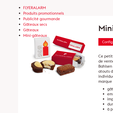
FLYERALARM
Produits promotionnels
Publicité gourmande
Gâteaux secs
Min
Gâteaux
Mini-gâteaux
Config
Ce petit
de vente
Bahlsen
atouts 
individu
marque 
gât
emb
im
dur
à p