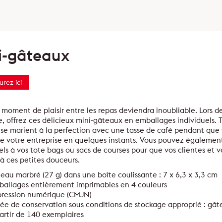
i-gâteaux
urez ici
 moment de plaisir entre les repas deviendra inoubliable. Lors d
, offrez ces délicieux mini-gâteaux en emballages individuels. 
 se marient à la perfection avec une tasse de café pendant que
de votre entreprise en quelques instants. Vous pouvez égalemen
els à vos tote bags ou sacs de courses pour que vos clientes et vo
à ces petites douceurs.
eau marbré (27 g) dans une boîte coulissante : 7 x 6,3 x 3,3 cm
allages entièrement imprimables en 4 couleurs
pression numérique (CMJN)
ée de conservation sous conditions de stockage approprié : gât
artir de 140 exemplaires