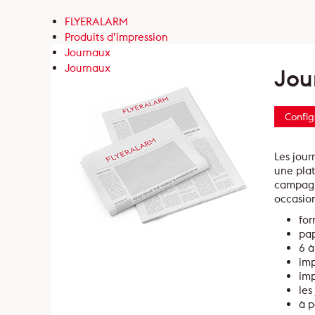
FLYERALARM
Produits d’impression
Journaux
Journaux
Jou
Config
Les jour
une plat
campagne
occasion
for
pap
6 à
imp
imp
les
à p