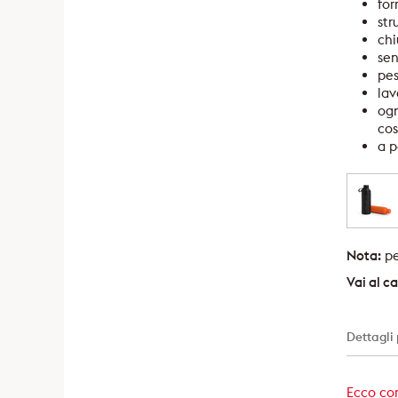
for
str
chi
se
pes
lav
ogn
cos
a p
Nota:
pe
Vai al 
Dettagli
Ecco com