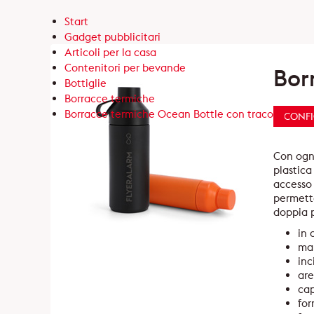
Start
Gadget pubblicitari
Articoli per la casa
Contenitori per bevande
Bor
Bottiglie
Borracce termiche
Borracce termiche Ocean Bottle con tracolla
CONF
Con ogni
plastica
accesso 
permette
doppia p
in 
man
inc
are
cap
for