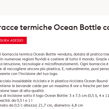
racce termiche Ocean Bottle co
IGURA ADESSO
 borraccia termica Ocean Bottle venduta, dotata di pratica tracol
 in numerose regioni fluviali e costiere di tutto il mondo. Grazi
a istruzione, tecnologie e microfinanziamenti. Ogni borraccia è
 di raccogliere ancora più plastica. E, naturalmente, puoi perso
arete con l’incisione del tuo logo.
acciaio inossidabile riciclato e in plastica riciclata Ocean Bound
tiene le bevande calde per un massimo 8 ore o fresche per be
isione laser di alta qualità
a di incisione sotto il logo Ocean Bottle: 3 x 7,5 cm (0,5 l), 4 x 11
acità: da 0,5 l o 1 l
mato da 0,5 l: altezza: 21,7 cm, diametro: 6,8 cm