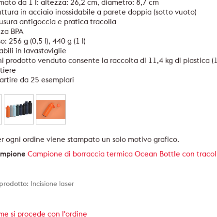
mato da 1 l: altezza: 26,2 cm, diametro: 8,7 cm
uttura in acciaio inossidabile a parete doppia (sotto vuoto)
usura antigoccia e pratica tracolla
nza BPA
o: 256 g (0,5 l), 440 g (1 l)
abili in lavastoviglie
i prodotto venduto consente la raccolta di 11,4 kg di plastica (10
tiere
artire da 25 esemplari
r ogni ordine viene stampato un solo motivo grafico.
campione
Campione di borraccia termica Ocean Bottle con tracol
 prodotto:
Incisione laser
e si procede con l'ordine