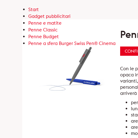
Start
Gadget pubblicitari
Penne e matite
Penne Classic
Pen
Penne Budget
Penne a sfera Burger Swiss Pen® Cinema
CONF
Con le p
opaca in
varianti
personal
arriverà 
pen
lu
sta
are
are
mod