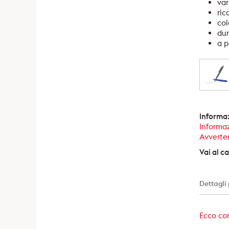
var
ric
col
dur
a p
Informaz
Informaz
Avverten
Vai al 
Dettagli
Ecco com