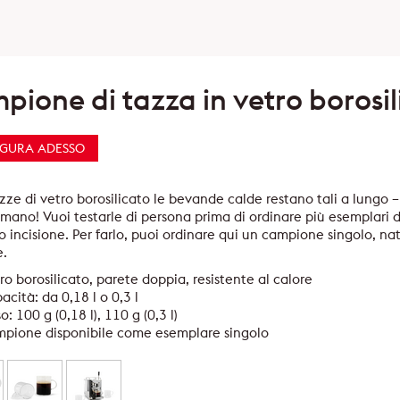
pione di tazza in vetro borosil
IGURA ADESSO
zze di vetro borosilicato le bevande calde restano tali a lungo – e
 mano! Vuoi testarle di persona prima di ordinare più esemplari
 incisione. Per farlo, puoi ordinare qui un campione singolo, n
e.
ro borosilicato, parete doppia, resistente al calore
acità: da 0,18 l o 0,3 l
o: 100 g (0,18 l), 110 g (0,3 l)
pione disponibile come esemplare singolo