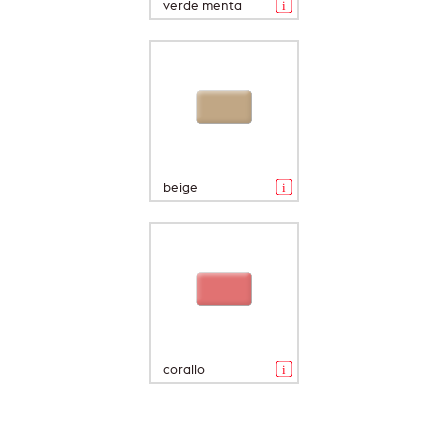
verde menta
beige
corallo