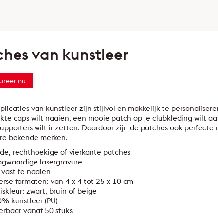
ches van kunstleer
ureer nu
licaties van kunstleer zijn stijlvol en makkelijk te personaliseren
te caps wilt naaien, een mooie patch op je clubkleding wilt aa
supporters wilt inzetten. Daardoor zijn de patches ook perfect
re bekende merken.
de, rechthoekige of vierkante patches
ogwaardige lasergravure
vast te naaien
erse formaten: van 4 x 4 tot 25 x 10 cm
iskleur: zwart, bruin of beige
% kunstleer (PU)
erbaar vanaf 50 stuks