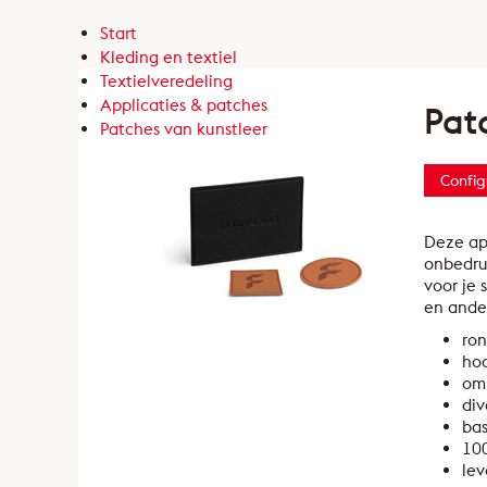
Start
Kleding en textiel
Textielveredeling
Applicaties & patches
Pat
Patches van kunstleer
Config
Deze app
onbedruk
voor je 
en ande
ron
ho
om 
div
bas
100
lev