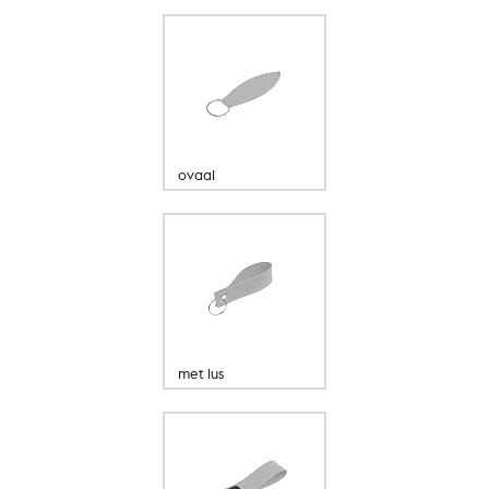
ovaal
met lus