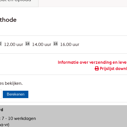
ethode
12.00 uur
14.00 uur
16.00 uur
Informatie over verzending en leve
Prijslijst dow
es bekijken.
Berekenen
rd
d: 7 - 10 werkdagen
a-vr)