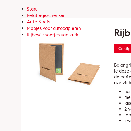
Start
Relatiegeschenken
Auto & reis
Mapjes voor autopapieren
Rij
Rijbewijshoesjes van kurk
Config
Belangri
je deze 
de perfe
overzich
han
me
las
2 v
for
lev