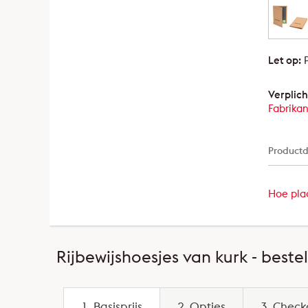
Let op:
P
Verplich
Fabrikan
Productd
Hoe plaa
Rijbewijshoesjes van kurk - beste
1. Basisprijs
2. Opties
3. Check