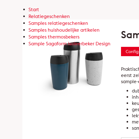
Start
Relatiegeschenken
Samples relatiegeschenken
Samples huishoudelijke artikelen
Sam
Samples thermosbekers
Sample Sagaform isoleerbeker Design
Config
Praktisc
eerst ze
sample-e
du
inh
keu
ge
lek
me
sam