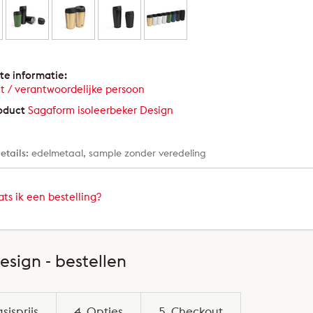
te informatie:
t / verantwoordelijke persoon
oduct
Sagaform isoleerbeker Design
etails:
edelmetaal, sample zonder veredeling
ts ik een bestelling?
sign - bestellen
asisprijs
4. Opties
5. Checkout