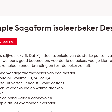
ple Sagaform isoleerbeker De
ureer nu
h, stijlvol, lekvrij. Dat zijn slechts enkele van de sterke punten
lf wel eens goed beoordelen, voordat je de bekers voor je klan
xemplaar zonder branding en test de beker zelf uit!
bbelwandige thermosbeker van edelmetaal
oud (vulvolume): 0,24 l of 0,4 l
ze uit verschillende stijlvolle designs
schikt voor koude en warme dranken
vrij
t de hand wassen aanbevolen
ple als los exemplaar leverbaar