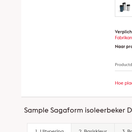
Verplich
Fabrikan
Naar pr
Productd
Hoe plaa
Sample Sagaform isoleerbeker De
1. Uitvoering
2. Basiskleur
3. B