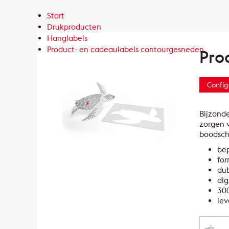
Start
Drukproducten
Hanglabels
Product- en cadeaulabels contourgesneden
Pro
Config
Bijzond
zorgen 
boodscha
bep
for
dub
dig
300
lev