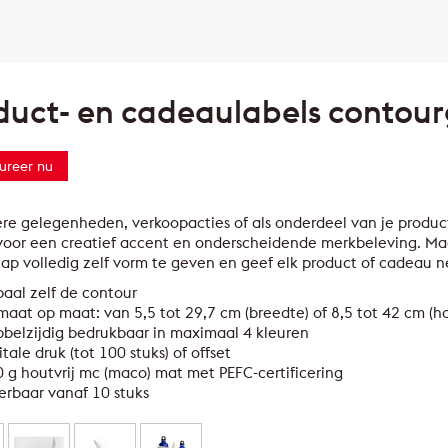
duct- en cadeaulabels contou
ureer nu
ere gelegenheden, verkoopacties of als onderdeel van je prod
voor een creatief accent en onderscheidende merkbeleving. Ma
p volledig zelf vorm te geven en geef elk product of cadeau ne
aal zelf de contour
maat op maat: van 5,5 tot 29,7 cm (breedte) of 8,5 tot 42 cm (h
belzijdig bedrukbaar in maximaal 4 kleuren
itale druk (tot 100 stuks) of offset
 g houtvrij mc (maco) mat met PEFC-certificering
erbaar vanaf 10 stuks