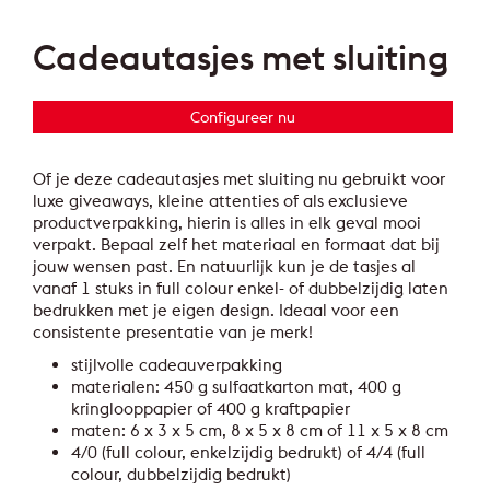
Cadeautasjes met sluiting
Configureer nu
Of je deze cadeautasjes met sluiting nu gebruikt voor
luxe giveaways, kleine attenties of als exclusieve
productverpakking, hierin is alles in elk geval mooi
verpakt. Bepaal zelf het materiaal en formaat dat bij
jouw wensen past. En natuurlijk kun je de tasjes al
vanaf 1 stuks in full colour enkel- of dubbelzijdig laten
bedrukken met je eigen design. Ideaal voor een
consistente presentatie van je merk!
stijlvolle cadeauverpakking
materialen: 450 g sulfaatkarton mat, 400 g
kringlooppapier of 400 g kraftpapier
maten: 6 x 3 x 5 cm, 8 x 5 x 8 cm of 11 x 5 x 8 cm
4/0 (full colour, enkelzijdig bedrukt) of 4/4 (full
colour, dubbelzijdig bedrukt)