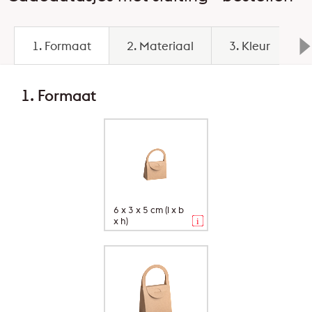
1. Formaat
2. Materiaal
3. Kleur
4
1. Formaat
6 x 3 x 5 cm (l x b
x h)