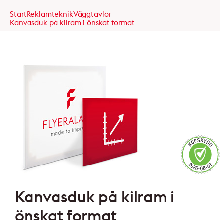
Start
Reklamteknik
Väggtavlor
Kanvasduk på kilram i önskat format
Kanvasduk på kilram i
önskat format