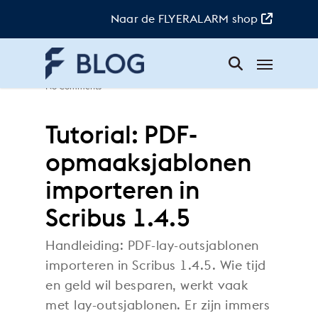
Skip
to
Naar de FLYERALARM shop
main
content
Menu
Doreen
|
12. mei 2026
|
Tutorials
|
No Comments
Tutorial: PDF-
opmaaksjablonen
importeren in
Scribus 1.4.5
Handleiding: PDF-lay-outsjablonen
importeren in Scribus 1.4.5. Wie tijd
en geld wil besparen, werkt vaak
met lay-outsjablonen. Er zijn immers