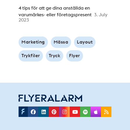
4 tips för att ge dina anställda en
varumärkes- eller företagspresent
3. July
2023
Marketing
Mässa
Layout
Trykfiler
Tryck
Flyer
Facebook
Linkedin
Pinterest
Instagram
Youtube
Spotify
Applepodc
Rss