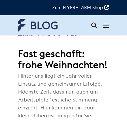
Skip
to
Zum FLYERALARM Shop
main
content
Menü
Doreen
|
19. Dezember 2025
|
Inspiration
|
Keine Kommentare
Fast geschafft:
frohe Weihnachten!
Hinter uns liegt ein Jahr voller
Einsatz und gemeinsamer Erfolge.
Höchste Zeit, dass nun auch am
Arbeitsplatz festliche Stimmung
einzieht. Hier kommen ein paar
kleine Überraschungen für Sie.